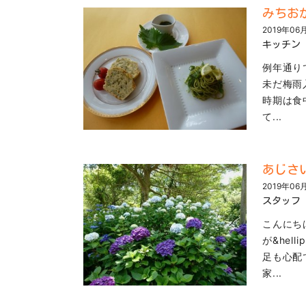
みちお
2019年06
キッチン
例年通り
未だ梅雨
時期は食
て...
あじさ
2019年06
スタッフ
こんにち
が&hel
足も心配
家...