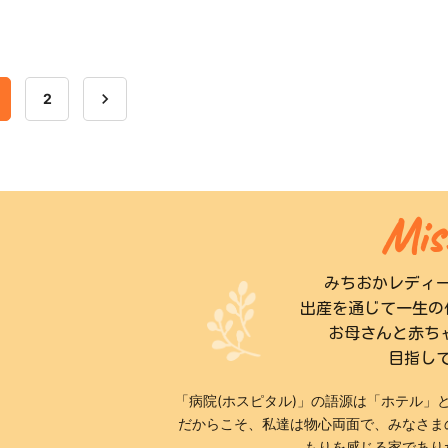
navigate_next
2
Mis
みちおかレディ
出産を通じて一生の
お母さんと赤ち
目指し
「病院(ホスピタル)」の語源は「ホテル」
だからこそ、私達は物心両面で、みなさま
もりを感じる家であり