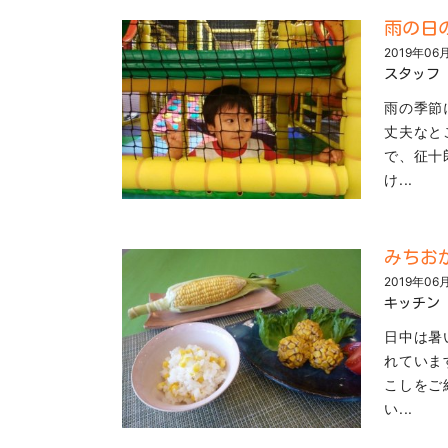
雨の日
2019年06
スタッフ
雨の季節
丈夫なと
で、征十
け...
みちお
2019年06
キッチン
日中は暑
れていま
こしをご
い...