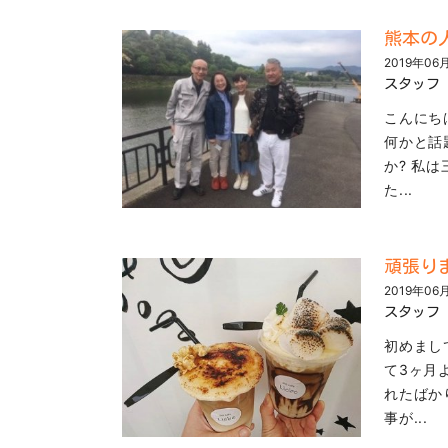
熊本の
2019年06
スタッフ
こんにち
何かと話
か? 私
た...
頑張り
2019年06
スタッフ
初めまし
て3ヶ月
れたばか
事が...