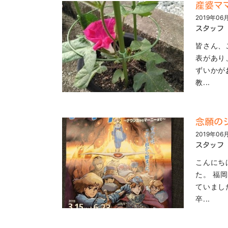
産婆ママ
2019年06
スタッフ
皆さん、
表があり
ずいかが
教...
念願の
2019年06
スタッフ
こんにち
た。 福
ていまし
卒...