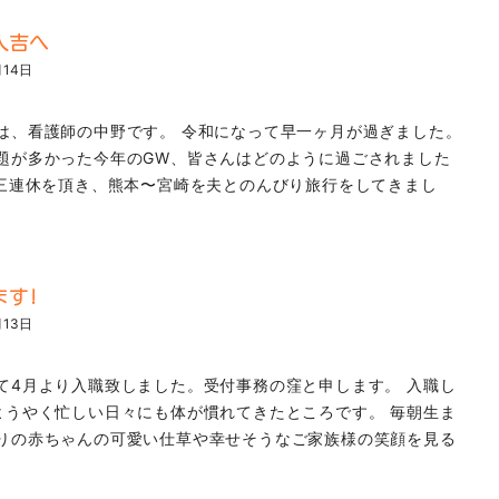
人吉へ
月14日
は、看護師の中野です。 令和になって早一ヶ月が過ぎました。
題が多かった今年のGW、皆さんはどのように過ごされました
は三連休を頂き、熊本〜宮崎を夫とのんびり旅行をしてきまし
ます!
月13日
て4月より入職致しました。受付事務の窪と申します。 入職し
ようやく忙しい日々にも体が慣れてきたところです。 毎朝生ま
りの赤ちゃんの可愛い仕草や幸せそうなご家族様の笑顔を見る