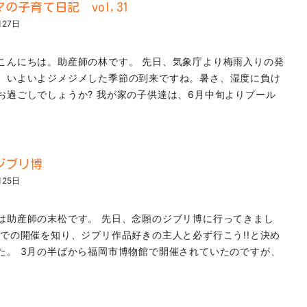
の子育て日記 vol,31
月27日
こんにちは。助産師の林です。 先日、気象庁より梅雨入りの発
、いよいよジメジメした季節の到来ですね。暑さ、湿度に負け
お過ごしでしょうか? 我が家の子供達は、6月中旬よりプール
ジブリ博
月25日
は助産師の末松です。 先日、念願のジブリ博に行ってきまし
岡での開催を知り、ジブリ作品好きの主人と必ず行こう!!と決め
た。 3月の半ばから福岡市博物館で開催されていたのですが、