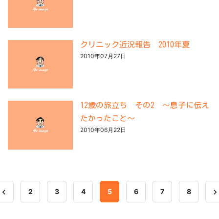
クリニック近況報告 2010年夏
2010年07月27日
12歳の旅立ち その2 ～息子に伝え
たかったこと～
2010年06月22日
avigate_before
navigate_ne
2
3
4
5
6
7
8