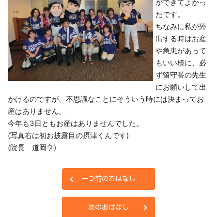
ができてよかっ
たです。
ちなみに私が外
出する時はお産
や急患があって
もいい様に、必
ず留守番の先生
にお願いして出
かけるのですが、不思議なことにそういう時には決まってお
産はありません。
今年も3日ともお産はありませんでした。
(写真右は初お披露目の摂津くんです)
(院長 道岡亨)
一つ前のおはなし
次のおはなし