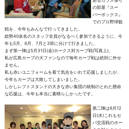
あるガラス張り
の部屋『スー
パーボックス』
でのプロ野球観
戦を、今年もみんなで行ってきました。
総勢40余名のスタッフ全員がなるべく参加できるように、今
年も5月、6月、7月と3班に分けて行きました。
まず第一陣は5月31日(金)ホークス対カープ戦(写真上)。
私が広島カープの大ファンなので毎年カープ戦は絶対に外せ
ません。
私も赤いユニフォームを着て気合をいれて応援しましたが、
今年もカープは大敗してしまいました。
しかしレフトスタンドの大きな赤い集団の統制のとれた懸命
な応援は、今年も本当に素晴らしかったです。
第二陣は6月12
日(水)これもセ
パ交流戦のホー