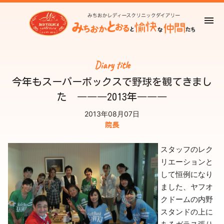
Diary title
今年もスーパーボックスで野球を観てきまし
た ―――2013年―――
2013年08月07日
院長
スタッフのレク
リエーションと
して恒例になり
ました、ヤフオ
クドームの内野
スタンドの上に