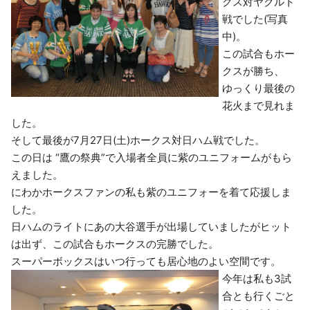
クス対ヤクルト
戦でした(写真
中)。
この試合もホー
クスが勝ち、
ゆっくり最後の
花火まで見れま
した。
そして最後が7月27日(土)ホークス対日ハム戦でした。
この日は “鷹の祭典”で入場者全員に紫のユニフォームがもら
えました。
にわかホークスファンの私も紫のユニフォーを着て応援しま
した。
日ハムのライトにあの大谷選手が出場していましたがヒット
は出ず、この試合もホークスの完勝でした。
スーパーボックスはいつ行っても居心地のよい空間です。
今年は私も3試
合とも行くごと